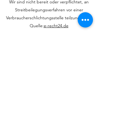
Wir sind nicht bereit oder verpflichtet, an
Streitbeilegungsverfahren vor einer
Verbraucherschlichtungsstelle teilzunehmen.
Quelle:
e-recht24.de
Schützenverein Lindhorst
e.V.
Ottenser Straße, 31698 Lindhorst
Do Not Sell My Personal Information
©2026 Schützenverein Lindhorst e.V.